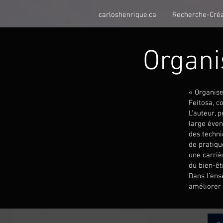
carloshenrique.ca
Recherche-Créa
Organi
« Organise
Feitosa, c
L’auteur, 
large éven
des techni
de pratique
une carriè
du bien-êt
Dans l’ens
améliorer 