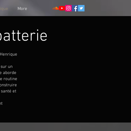
ique
More
atterie
 Henrique
 sur un
ue aborde
e routine
construire
 santé et
nt