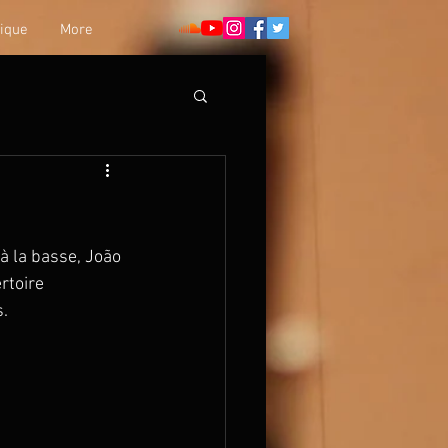
ique
More
à la basse, João 
rtoire 
s.