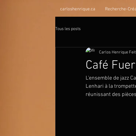
carloshenrique.ca
Recherche-Créa
Tous les posts
Carlos Henrique Fei
Café Fuer
L'ensemble de jazz Caf
Lenhari à la trompette
réunissant des pièces